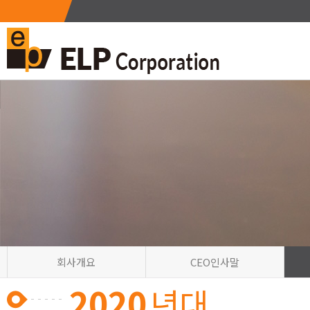
회사개요
CEO인사말
2020
년대